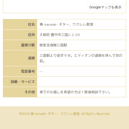
社名
奏-kanade- ギター、ウクレレ教室
住所
大阪府 豊中市三国2-2-59
最寄り駅
阪急宝塚線三国駅
三国駅より徒歩９分。エディオンの道路を挟んで目の
道順
前。
電話番号
--
設備・サービス
その他
車でのお越しを希望の方は１度後相談下さい。
©2026
奏-kanade- ギター、ウクレレ教室
. All Rights Reserved.