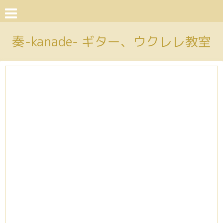
奏-kanade- ギター、ウクレレ教室