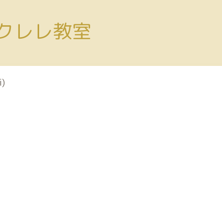
、ウクレレ教室
i)