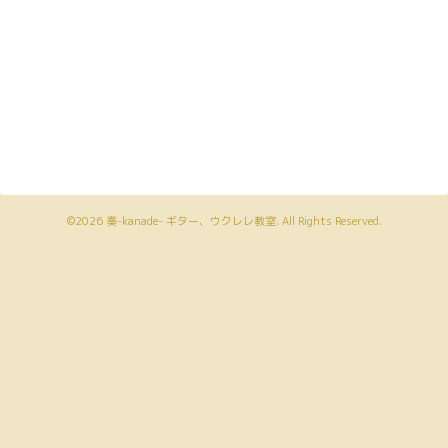
©2026
奏-kanade- ギター、ウクレレ教室
. All Rights Reserved.