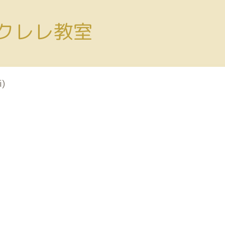
、ウクレレ教室
i)