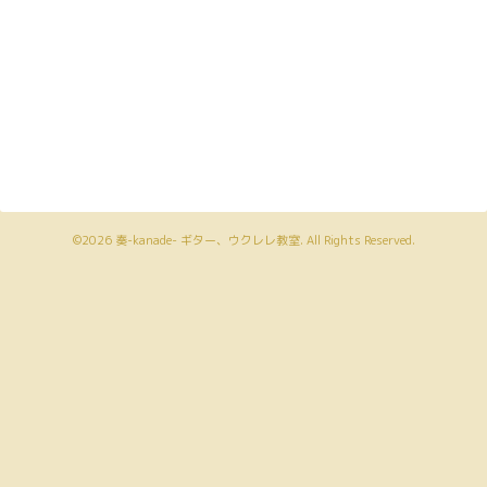
©2026
奏-kanade- ギター、ウクレレ教室
. All Rights Reserved.